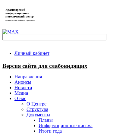
Красноярский
информационно-
методический центр
муниципальное казённое учреждение
Личный кабинет
Версия сайта для слабовидящих
Направления
Анонсы
Новости
Медиа
О нас
О Центре
Структура
Документы
Планы
Информационные письма
Итоги года