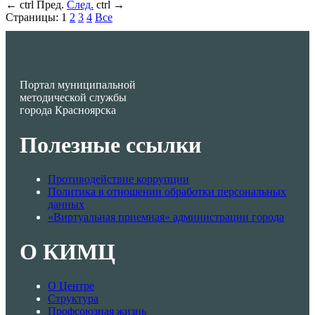
←
ctrl
Пред.
След.
ctrl
→
Страницы:
1
2
3
4
Все
Портал муниципальной
методической службы
города Красноярска
Полезные ссылки
Противодействие коррупции
Политика в отношении обработки персональных
данных
«Виртуальная приемная» администрации города
О КИМЦ
О Центре
Структура
Профсоюзная жизнь