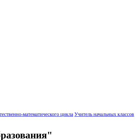
тественно-математического цикла
Учитель начальных классов
бразования"