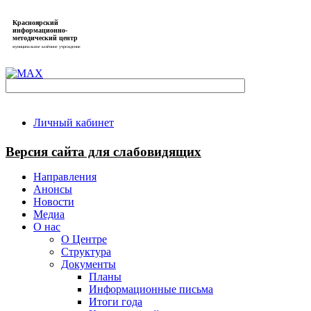
Красноярский
информационно-
методический центр
муниципальное казённое учреждение
Личный кабинет
Версия сайта для слабовидящих
Направления
Анонсы
Новости
Медиа
О нас
О Центре
Структура
Документы
Планы
Информационные письма
Итоги года