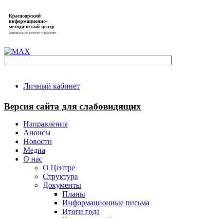
Красноярский
информационно-
методический центр
муниципальное казённое учреждение
Личный кабинет
Версия сайта для слабовидящих
Направления
Анонсы
Новости
Медиа
О нас
О Центре
Структура
Документы
Планы
Информационные письма
Итоги года