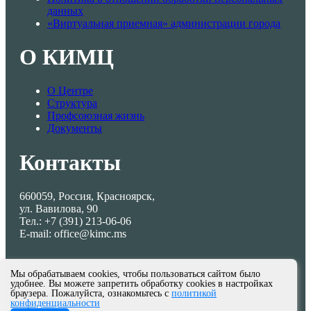
данных
«Виртуальная приемная» администрации города
О КИМЦ
О Центре
Структура
Профсоюзная жизнь
Документы
Контакты
660059, Россия, Красноярск,
ул. Вавилова, 90
Тел.: +7 (391) 213-06-06
E-mail: office@kimc.ms
Мы обрабатываем cookies, чтобы пользоваться сайтом было
удобнее. Вы можете запретить обработку cookies в настройках
браузера. Пожалуйста, ознакомьтесь с
политикой
конфиденциальности
© МКУ КИМЦ 2013-2026