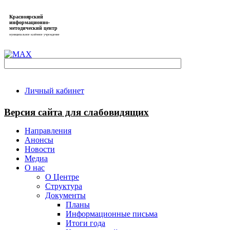
Красноярский
информационно-
методический центр
муниципальное казённое учреждение
Личный кабинет
Версия сайта для слабовидящих
Направления
Анонсы
Новости
Медиа
О нас
О Центре
Структура
Документы
Планы
Информационные письма
Итоги года