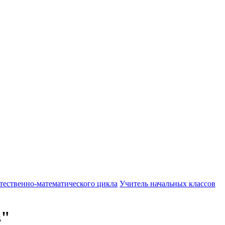
тественно-математического цикла
Учитель начальных классов
в"