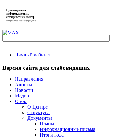
Красноярский
информационно-
методический центр
муниципальное казённое учреждение
Личный кабинет
Версия сайта для слабовидящих
Направления
Анонсы
Новости
Медиа
О нас
О Центре
Структура
Документы
Планы
Информационные письма
Итоги года