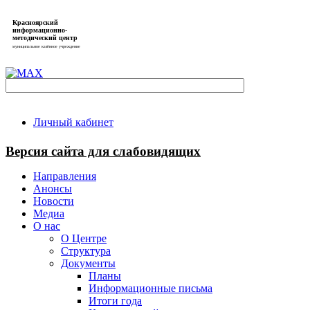
Красноярский
информационно-
методический центр
муниципальное казённое учреждение
Личный кабинет
Версия сайта для слабовидящих
Направления
Анонсы
Новости
Медиа
О нас
О Центре
Структура
Документы
Планы
Информационные письма
Итоги года