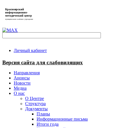
Красноярский
информационно-
методический центр
муниципальное казённое учреждение
Личный кабинет
Версия сайта для слабовидящих
Направления
Анонсы
Новости
Медиа
О нас
О Центре
Структура
Документы
Планы
Информационные письма
Итоги года