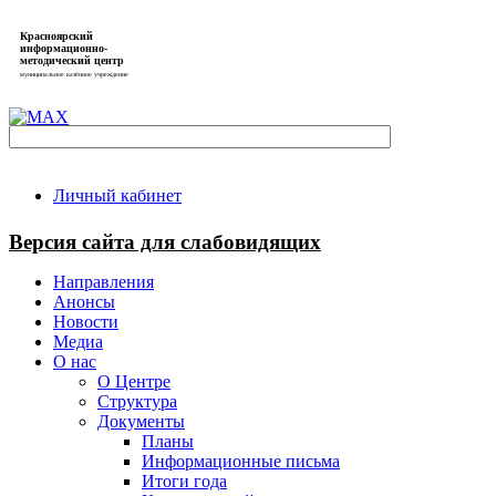
Красноярский
информационно-
методический центр
муниципальное казённое учреждение
Личный кабинет
Версия сайта для слабовидящих
Направления
Анонсы
Новости
Медиа
О нас
О Центре
Структура
Документы
Планы
Информационные письма
Итоги года