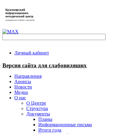
Красноярский
информационно-
методический центр
муниципальное казённое учреждение
Личный кабинет
Версия сайта для слабовидящих
Направления
Анонсы
Новости
Медиа
О нас
О Центре
Структура
Документы
Планы
Информационные письма
Итоги года