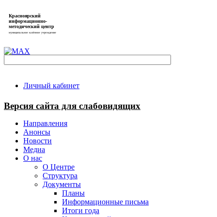
Красноярский
информационно-
методический центр
муниципальное казённое учреждение
Личный кабинет
Версия сайта для слабовидящих
Направления
Анонсы
Новости
Медиа
О нас
О Центре
Структура
Документы
Планы
Информационные письма
Итоги года