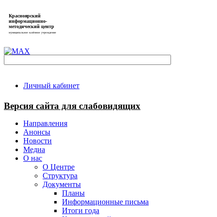
Красноярский
информационно-
методический центр
муниципальное казённое учреждение
Личный кабинет
Версия сайта для слабовидящих
Направления
Анонсы
Новости
Медиа
О нас
О Центре
Структура
Документы
Планы
Информационные письма
Итоги года