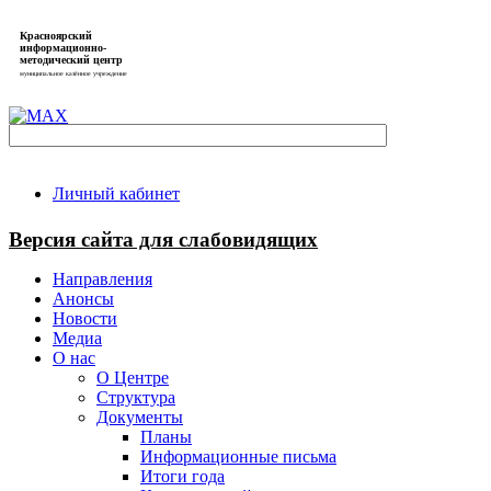
Красноярский
информационно-
методический центр
муниципальное казённое учреждение
Личный кабинет
Версия сайта для слабовидящих
Направления
Анонсы
Новости
Медиа
О нас
О Центре
Структура
Документы
Планы
Информационные письма
Итоги года