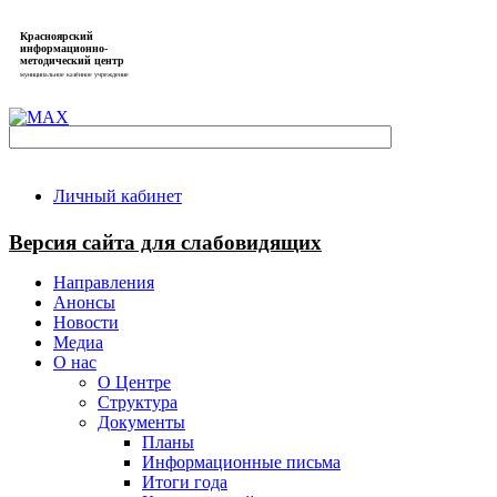
Красноярский
информационно-
методический центр
муниципальное казённое учреждение
Личный кабинет
Версия сайта для слабовидящих
Направления
Анонсы
Новости
Медиа
О нас
О Центре
Структура
Документы
Планы
Информационные письма
Итоги года