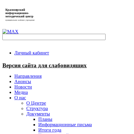
Красноярский
информационно-
методический центр
муниципальное казённое учреждение
Личный кабинет
Версия сайта для слабовидящих
Направления
Анонсы
Новости
Медиа
О нас
О Центре
Структура
Документы
Планы
Информационные письма
Итоги года