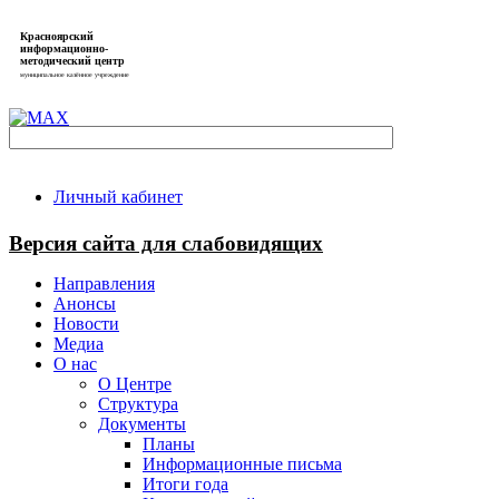
Красноярский
информационно-
методический центр
муниципальное казённое учреждение
Личный кабинет
Версия сайта для слабовидящих
Направления
Анонсы
Новости
Медиа
О нас
О Центре
Структура
Документы
Планы
Информационные письма
Итоги года