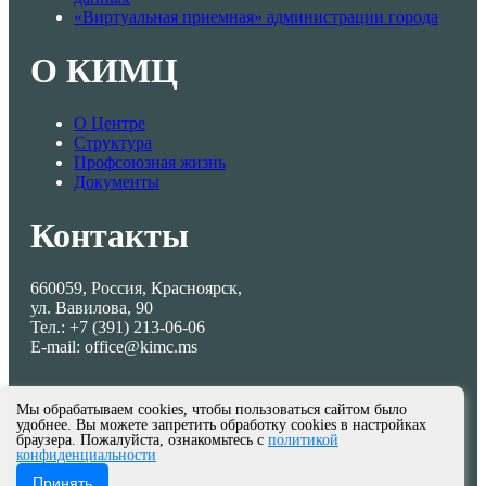
«Виртуальная приемная» администрации города
О КИМЦ
О Центре
Структура
Профсоюзная жизнь
Документы
Контакты
660059, Россия, Красноярск,
ул. Вавилова, 90
Тел.: +7 (391) 213-06-06
E-mail: office@kimc.ms
Мы обрабатываем cookies, чтобы пользоваться сайтом было
удобнее. Вы можете запретить обработку cookies в настройках
браузера. Пожалуйста, ознакомьтесь с
политикой
конфиденциальности
© МКУ КИМЦ 2013-2026
Принять