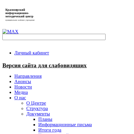
Красноярский
информационно-
методический центр
муниципальное казённое учреждение
Личный кабинет
Версия сайта для слабовидящих
Направления
Анонсы
Новости
Медиа
О нас
О Центре
Структура
Документы
Планы
Информационные письма
Итоги года