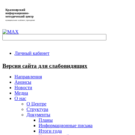
Красноярский
информационно-
методический центр
муниципальное казённое учреждение
Личный кабинет
Версия сайта для слабовидящих
Направления
Анонсы
Новости
Медиа
О нас
О Центре
Структура
Документы
Планы
Информационные письма
Итоги года