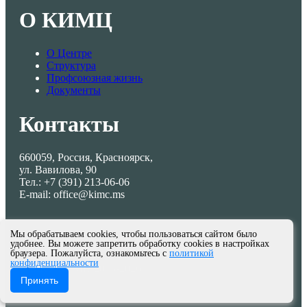
О КИМЦ
О Центре
Структура
Профсоюзная жизнь
Документы
Контакты
660059, Россия, Красноярск,
ул. Вавилова, 90
Тел.: +7 (391) 213-06-06
E-mail: office@kimc.ms
Мы обрабатываем cookies, чтобы пользоваться сайтом было
удобнее. Вы можете запретить обработку cookies в настройках
браузера. Пожалуйста, ознакомьтесь с
политикой
конфиденциальности
© МКУ КИМЦ 2013-2026
Принять