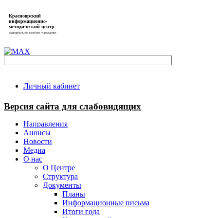
Красноярский
информационно-
методический центр
муниципальное казённое учреждение
Личный кабинет
Версия сайта для слабовидящих
Направления
Анонсы
Новости
Медиа
О нас
О Центре
Структура
Документы
Планы
Информационные письма
Итоги года