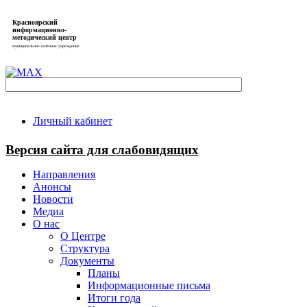
Красноярский
информационно-
методический центр
муниципальное казённое учреждение
Личный кабинет
Версия сайта для слабовидящих
Направления
Анонсы
Новости
Медиа
О нас
О Центре
Структура
Документы
Планы
Информационные письма
Итоги года