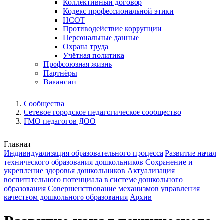
Коллективный договор
Кодекс профессиональной этики
НСОТ
Противодействие коррупции
Персональные данные
Охрана труда
Учётная политика
Профсоюзная жизнь
Партнёры
Вакансии
Сообщества
Сетевое городское педагогическое сообщество
ГМО педагогов ДОО
Главная
Индивидуализация образовательного процесса
Развитие начал
технического образования дошкольников
Сохранение и
укрепление здоровья дошкольников
Актуализация
воспитательного потенциала в системе дошкольного
образования
Совершенствование механизмов управления
качеством дошкольного образования
Архив