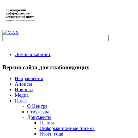
Красноярский
информационно-
методический центр
муниципальное казённое учреждение
Личный кабинет
Версия сайта для слабовидящих
Направления
Анонсы
Новости
Медиа
О нас
О Центре
Структура
Документы
Планы
Информационные письма
Итоги года