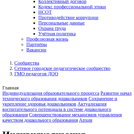
Коллективный договор
Кодекс профессиональной этики
НСОТ
Противодействие коррупции
Персональные данные
Охрана труда
Учётная политика
Профсоюзная жизнь
Партнёры
Вакансии
Сообщества
Сетевое городское педагогическое сообщество
ГМО педагогов ДОО
Главная
Индивидуализация образовательного процесса
Развитие начал
технического образования дошкольников
Сохранение и
укрепление здоровья дошкольников
Актуализация
воспитательного потенциала в системе дошкольного
образования
Совершенствование механизмов управления
качеством дошкольного образования
Архив