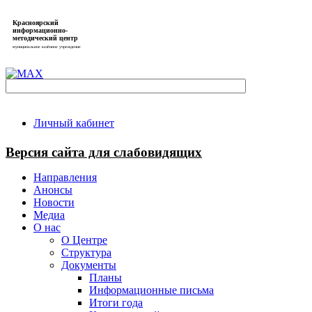
Красноярский
информационно-
методический центр
муниципальное казённое учреждение
Личный кабинет
Версия сайта для слабовидящих
Направления
Анонсы
Новости
Медиа
О нас
О Центре
Структура
Документы
Планы
Информационные письма
Итоги года