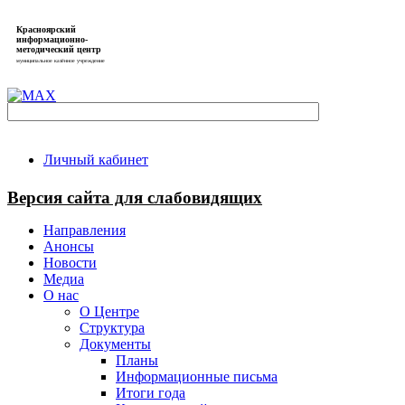
Красноярский
информационно-
методический центр
муниципальное казённое учреждение
Личный кабинет
Версия сайта для слабовидящих
Направления
Анонсы
Новости
Медиа
О нас
О Центре
Структура
Документы
Планы
Информационные письма
Итоги года