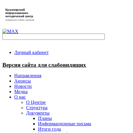
Красноярский
информационно-
методический центр
муниципальное казённое учреждение
Личный кабинет
Версия сайта для слабовидящих
Направления
Анонсы
Новости
Медиа
О нас
О Центре
Структура
Документы
Планы
Информационные письма
Итоги года