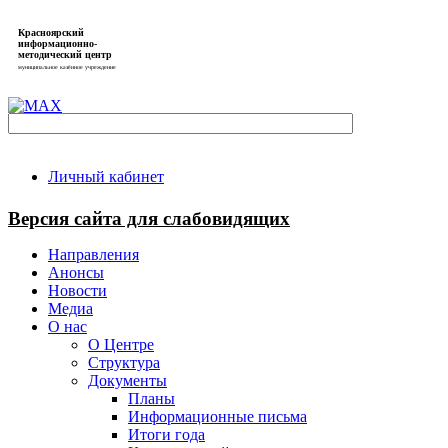
Красноярский
информационно-
методический центр
муниципальное казённое учреждение
Личный кабинет
Версия сайта для слабовидящих
Направления
Анонсы
Новости
Медиа
О нас
О Центре
Структура
Документы
Планы
Информационные письма
Итоги года