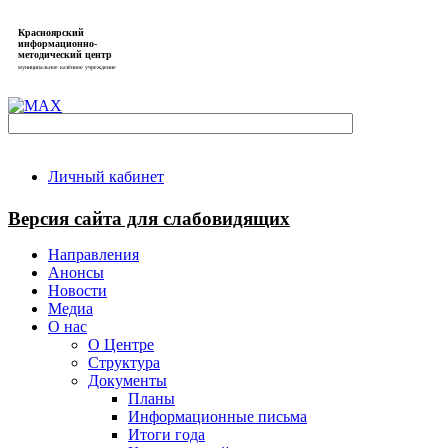
Красноярский
информационно-
методический центр
муниципальное казённое учреждение
Личный кабинет
Версия сайта для слабовидящих
Направления
Анонсы
Новости
Медиа
О нас
О Центре
Структура
Документы
Планы
Информационные письма
Итоги года