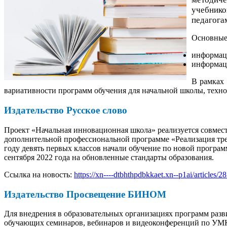
учебнико
педагога
Основные
информаци
информац
В рамках 
вариативности программ обучения для начальной школы, техн
Издательство Русское слово
Проект «Начальная инновационная школа» реализуется совме
дополнительной профессиональной программе «Реализация тр
году девять первых классов начали обучение по новой программ
сентября 2022 года на обновленные стандарты образования.
Ссылка на новость:
https://xn----dtbhthpdbkkaet.xn--p1ai/articles/2
Издательство Просвещение БИНОМ
Для внедрения в образовательных организациях программ раз
обучающих семинаров, вебинаров и видеоконференций по УМК