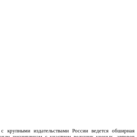
 с крупными издательствами России ведется обширная
чным дисциплинам с участием ведущих ученых, авторов