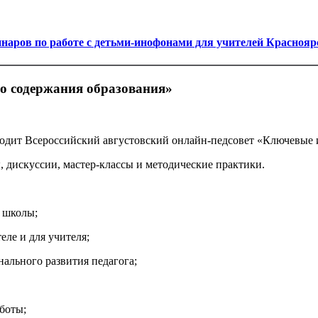
аров по работе с детьми-инофонами для учителей Красноярск
о содержания образования»
оводит Всероссийский августовский онлайн-педсовет «Ключевые
, дискуссии, мастер-классы и методические практики.
е школы;
ле и для учителя;
ального развития педагога;
боты;