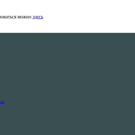
роваться можно
здесь
ых