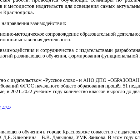
в и методистов издательств для освещения самых актуальн
м Красноярска.
 направления взаимодействия:
онно-методическое сопровождение образовательной деятельнос
ионно-выставочная деятельность
взаимодействия и сотрудничества с издательствами разработа
ологий развивающего обучения, формирования функциональной 
стно с издательством «Русское слово» и АНО ДПО «ОБРАЗОВАН
ебований ФГОС начального общего образования прошёл 51 педа
е, в 2021-2022 учебном году количество классов выросло до два
81474/
вивающего обучения в городе Красноярске совместно с издате
 Д.Б. Эльконина – В.В. Давыдова, УМК Занкова. В этом году