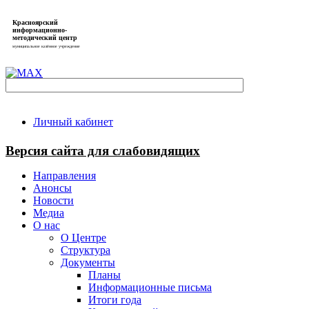
Красноярский
информационно-
методический центр
муниципальное казённое учреждение
Личный кабинет
Версия сайта для слабовидящих
Направления
Анонсы
Новости
Медиа
О нас
О Центре
Структура
Документы
Планы
Информационные письма
Итоги года