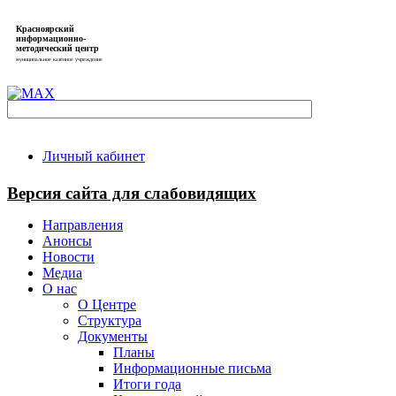
Красноярский
информационно-
методический центр
муниципальное казённое учреждение
Личный кабинет
Версия сайта для слабовидящих
Направления
Анонсы
Новости
Медиа
О нас
О Центре
Структура
Документы
Планы
Информационные письма
Итоги года