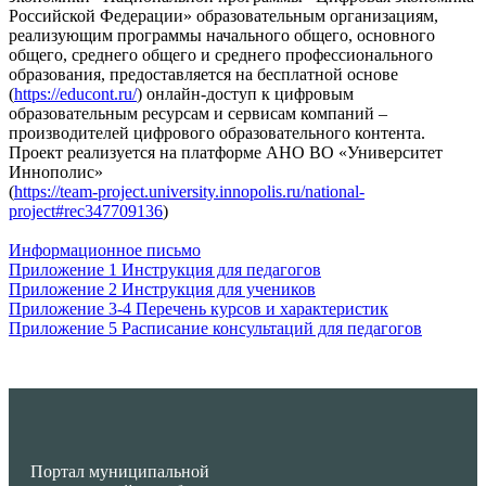
Российской Федерации» образовательным организациям,
реализующим программы начального общего, основного
общего, среднего общего и среднего профессионального
образования, предоставляется на бесплатной основе
(
https://educont.ru/
) онлайн-доступ к цифровым
образовательным ресурсам и сервисам компаний –
производителей цифрового образовательного контента.
Проект реализуется на платформе АНО ВО «Университет
Иннополис»
(
https://team-project.university.innopolis.ru/national-
project#rec347709136
)
Информационное письмо
Приложение 1 Инструкция для педагогов
Приложение 2 Инструкция для учеников
Приложение 3-4 Перечень курсов и характеристик
Приложение 5 Расписание консультаций для педагогов
Портал муниципальной