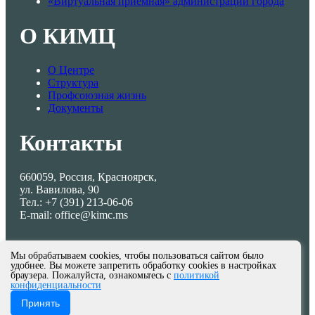
«Виртуальная приемная» администрации города
О КИМЦ
О Центре
Структура
Профсоюзная жизнь
Документы
Контакты
660059, Россия, Красноярск,
ул. Вавилова, 90
Тел.: +7 (391) 213-06-06
E-mail: office@kimc.ms
Мы обрабатываем cookies, чтобы пользоваться сайтом было
удобнее. Вы можете запретить обработку cookies в настройках
браузера. Пожалуйста, ознакомьтесь с
политикой
конфиденциальности
© МКУ КИМЦ 2013-2026
Принять