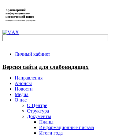
Красноярский
информационно-
методический центр
муниципальное казённое учреждение
Личный кабинет
Версия сайта для слабовидящих
Направления
Анонсы
Новости
Медиа
О нас
О Центре
Структура
Документы
Планы
Информационные письма
Итоги года