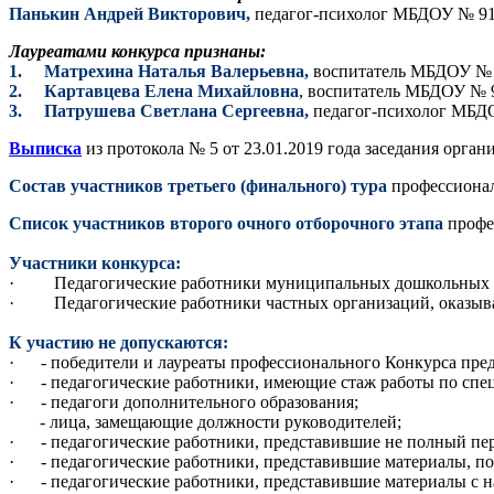
Панькин Андрей Викторович,
педагог-психолог МБДОУ № 9
Лауреатами конкурса признаны:
1. Матрехина Наталья Валерьевна,
воспитатель МБДОУ №
2. Картавцева Елена Михайловна
, воспитатель МБДОУ № 
3. Патрушева Светлана Сергеевна,
педагог-психолог МБД
Выписка
из протокола № 5 от 23.01.2019 года заседания орга
Состав участников третьего (финального) тура
профессионал
Список участников второго очного отборочного этапа
профе
Участники конкурса:
· Педагогические работники муниципальных дошкольных о
· Педагогические работники частных организаций, оказыва
К участию не допускаются:
· - победители и лауреаты профессионального Конкурса пред
· - педагогические работники, имеющие стаж работы по специ
· - педагоги дополнительного образования;
- лица, замещающие должности руководителей;
· - педагогические работники, представившие не полный пер
· - педагогические работники, представившие материалы, п
· - педагогические работники, представившие материалы с н