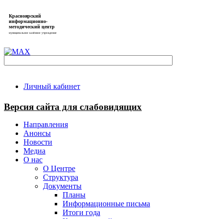
Красноярский
информационно-
методический центр
муниципальное казённое учреждение
Личный кабинет
Версия сайта для слабовидящих
Направления
Анонсы
Новости
Медиа
О нас
О Центре
Структура
Документы
Планы
Информационные письма
Итоги года