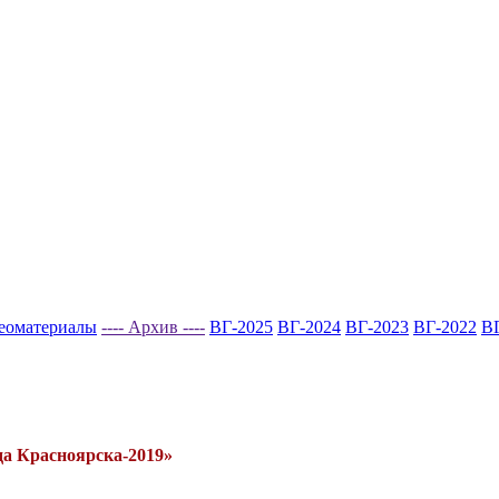
еоматериалы
---- Архив ----
ВГ-2025
ВГ-2024
ВГ-2023
ВГ-2022
В
да Красноярска-2019»