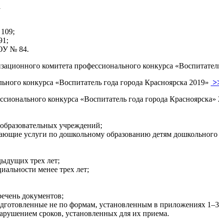
1
 109;
91;
ОУ № 84.
низационного комитета профессионального конкурса «Воспитател
ьного конкурса «Воспитатель года города Красноярска 2019»
>
ссионального конкурса «Воспитатель года города Красноярска» 
бразовательных учреждений;
ющие услуги по дошкольному образованию детям дошкольного 
ыдущих трех лет;
альности менее трех лет;
ечень документов;
одготовленные не по формам, установленным в приложениях 1–
арушением сроков, установленных для их приема.