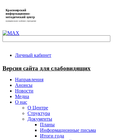
Красноярский
информационно-
методический центр
муниципальное казённое учреждение
Личный кабинет
Версия сайта для слабовидящих
Направления
Анонсы
Новости
Медиа
О нас
О Центре
Структура
Документы
Планы
Информационные письма
Итоги года