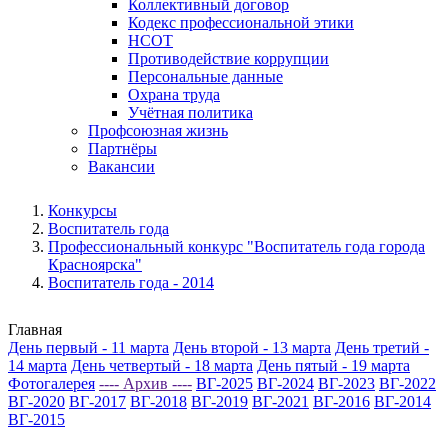
Коллективный договор
Кодекс профессиональной этики
НСОТ
Противодействие коррупции
Персональные данные
Охрана труда
Учётная политика
Профсоюзная жизнь
Партнёры
Вакансии
Конкурсы
Воспитатель года
Профессиональный конкурс "Воспитатель года города
Красноярска"
Воспитатель года - 2014
Главная
День первый - 11 марта
День второй - 13 марта
День третий -
14 марта
День четвертый - 18 марта
День пятый - 19 марта
Фотогалерея
---- Архив ----
ВГ-2025
ВГ-2024
ВГ-2023
ВГ-2022
ВГ-2020
ВГ-2017
ВГ-2018
ВГ-2019
ВГ-2021
ВГ-2016
ВГ-2014
ВГ-2015