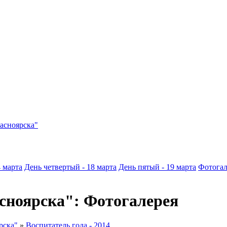
асноярска"
4 марта
День четвертый - 18 марта
День пятый - 19 марта
Фотогал
асноярска": Фотогалерея
рска"
»
Воспитатель года - 2014