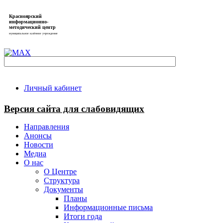
Красноярский
информационно-
методический центр
муниципальное казённое учреждение
Личный кабинет
Версия сайта для слабовидящих
Направления
Анонсы
Новости
Медиа
О нас
О Центре
Структура
Документы
Планы
Информационные письма
Итоги года