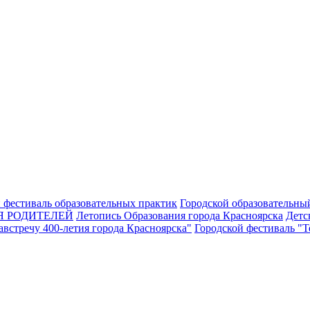
 фестиваль образовательных практик
Городской образовательны
Я РОДИТЕЛЕЙ
Летопись Образования города Красноярска
Детс
встречу 400-летия города Красноярска"
Городской фестиваль "