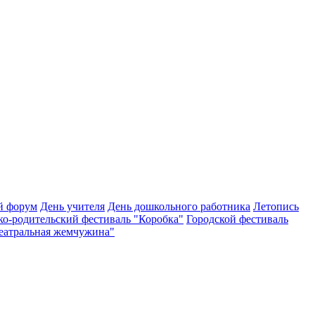
й форум
День учителя
День дошкольного работника
Летопись
ко-родительский фестиваль "Коробка"
Городской фестиваль
Театральная жемчужина"