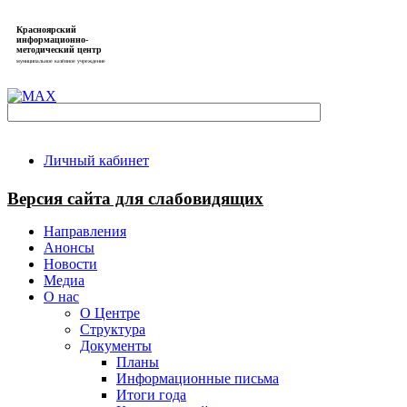
Красноярский
информационно-
методический центр
муниципальное казённое учреждение
Личный кабинет
Версия сайта для слабовидящих
Направления
Анонсы
Новости
Медиа
О нас
О Центре
Структура
Документы
Планы
Информационные письма
Итоги года