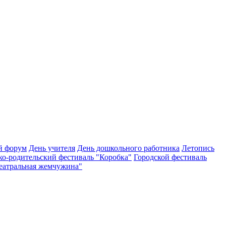
й форум
День учителя
День дошкольного работника
Летопись
ко-родительский фестиваль "Коробка"
Городской фестиваль
Театральная жемчужина"