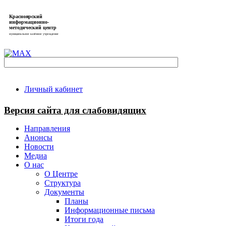
Красноярский
информационно-
методический центр
муниципальное казённое учреждение
Личный кабинет
Версия сайта для слабовидящих
Направления
Анонсы
Новости
Медиа
О нас
О Центре
Структура
Документы
Планы
Информационные письма
Итоги года