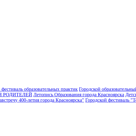
 фестиваль образовательных практик
Городской образовательны
Я РОДИТЕЛЕЙ
Летопись Образования города Красноярска
Детс
встречу 400-летия города Красноярска"
Городской фестиваль "