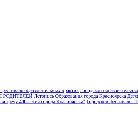
 фестиваль образовательных практик
Городской образовательны
Я РОДИТЕЛЕЙ
Летопись Образования города Красноярска
Детс
встречу 400-летия города Красноярска"
Городской фестиваль "