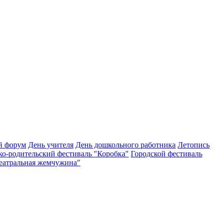
й форум
День учителя
День дошкольного работника
Летопись
ко-родительский фестиваль "Коробка"
Городской фестиваль
Театральная жемчужина"