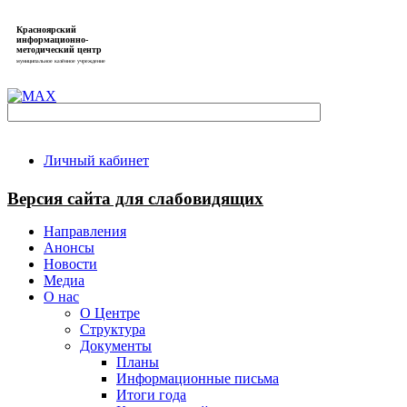
Красноярский
информационно-
методический центр
муниципальное казённое учреждение
Личный кабинет
Версия сайта для слабовидящих
Направления
Анонсы
Новости
Медиа
О нас
О Центре
Структура
Документы
Планы
Информационные письма
Итоги года