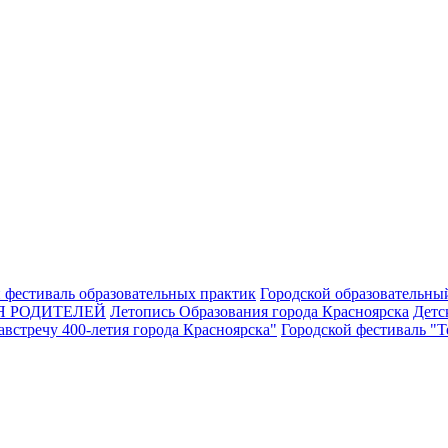
 фестиваль образовательных практик
Городской образовательны
Я РОДИТЕЛЕЙ
Летопись Образования города Красноярска
Детс
встречу 400-летия города Красноярска"
Городской фестиваль "