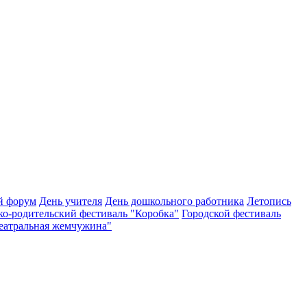
й форум
День учителя
День дошкольного работника
Летопись
ко-родительский фестиваль "Коробка"
Городской фестиваль
Театральная жемчужина"