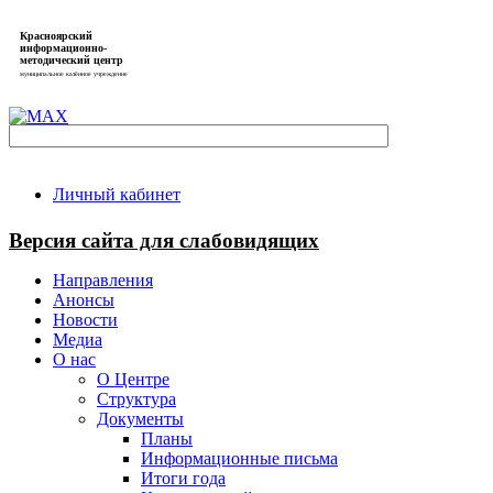
Красноярский
информационно-
методический центр
муниципальное казённое учреждение
Личный кабинет
Версия сайта для слабовидящих
Направления
Анонсы
Новости
Медиа
О нас
О Центре
Структура
Документы
Планы
Информационные письма
Итоги года