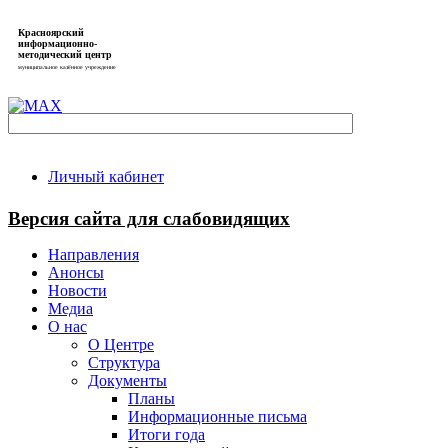
Красноярский
информационно-
методический центр
муниципальное казённое учреждение
Личный кабинет
Версия сайта для слабовидящих
Направления
Анонсы
Новости
Медиа
О нас
О Центре
Структура
Документы
Планы
Информационные письма
Итоги года