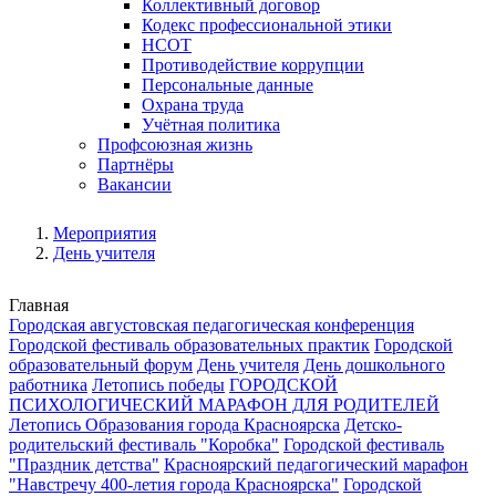
Коллективный договор
Кодекс профессиональной этики
НСОТ
Противодействие коррупции
Персональные данные
Охрана труда
Учётная политика
Профсоюзная жизнь
Партнёры
Вакансии
Мероприятия
День учителя
Главная
Городская августовская педагогическая конференция
Городской фестиваль образовательных практик
Городской
образовательный форум
День учителя
День дошкольного
работника
Летопись победы
ГОРОДСКОЙ
ПСИХОЛОГИЧЕСКИЙ МАРАФОН ДЛЯ РОДИТЕЛЕЙ
Летопись Образования города Красноярска
Детско-
родительский фестиваль "Коробка"
Городской фестиваль
"Праздник детства"
Красноярский педагогический марафон
"Навстречу 400-летия города Красноярска"
Городской