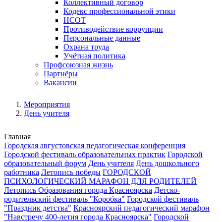
Коллективный договор
Кодекс профессиональной этики
НСОТ
Противодействие коррупции
Персональные данные
Охрана труда
Учётная политика
Профсоюзная жизнь
Партнёры
Вакансии
Мероприятия
День учителя
Главная
Городская августовская педагогическая конференция
Городской фестиваль образовательных практик
Городской
образовательный форум
День учителя
День дошкольного
работника
Летопись победы
ГОРОДСКОЙ
ПСИХОЛОГИЧЕСКИЙ МАРАФОН ДЛЯ РОДИТЕЛЕЙ
Летопись Образования города Красноярска
Детско-
родительский фестиваль "Коробка"
Городской фестиваль
"Праздник детства"
Красноярский педагогический марафон
"Навстречу 400-летия города Красноярска"
Городской