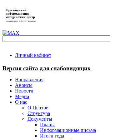
Красноярский
информационно-
методический центр
муниципальное казённое учреждение
Личный кабинет
Версия сайта для слабовидящих
Направления
Анонсы
Новости
Медиа
О нас
О Центре
Структура
Документы
Планы
Информационные письма
Итоги года