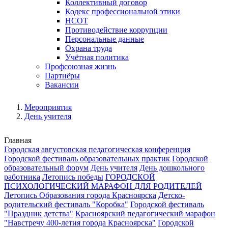
Коллективный договор
Кодекс профессиональной этики
НСОТ
Противодействие коррупции
Персональные данные
Охрана труда
Учётная политика
Профсоюзная жизнь
Партнёры
Вакансии
Мероприятия
День учителя
Главная
Городская августовская педагогическая конференция
Городской фестиваль образовательных практик
Городской
образовательный форум
День учителя
День дошкольного
работника
Летопись победы
ГОРОДСКОЙ
ПСИХОЛОГИЧЕСКИЙ МАРАФОН ДЛЯ РОДИТЕЛЕЙ
Летопись Образования города Красноярска
Детско-
родительский фестиваль "Коробка"
Городской фестиваль
"Праздник детства"
Красноярский педагогический марафон
"Навстречу 400-летия города Красноярска"
Городской