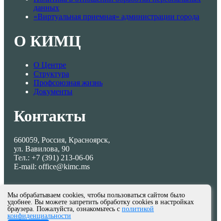
данных
«Виртуальная приемная» администрации города
О КИМЦ
О Центре
Структура
Профсоюзная жизнь
Документы
Контакты
660059, Россия, Красноярск,
ул. Вавилова, 90
Тел.: +7 (391) 213-06-06
E-mail: office@kimc.ms
Мы обрабатываем cookies, чтобы пользоваться сайтом было
удобнее. Вы можете запретить обработку cookies в настройках
браузера. Пожалуйста, ознакомьтесь с
политикой
конфиденциальности
© МКУ КИМЦ 2013-2026