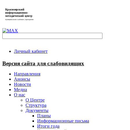
Красноярский
информационно-
методический центр
муниципальное казённое учреждение
Личный кабинет
Версия сайта для слабовидящих
Направления
Анонсы
Новости
Медиа
О нас
О Центре
Структура
Документы
Планы
Информационные письма
Итоги года