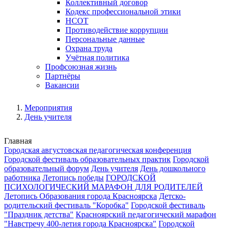
Коллективный договор
Кодекс профессиональной этики
НСОТ
Противодействие коррупции
Персональные данные
Охрана труда
Учётная политика
Профсоюзная жизнь
Партнёры
Вакансии
Мероприятия
День учителя
Главная
Городская августовская педагогическая конференция
Городской фестиваль образовательных практик
Городской
образовательный форум
День учителя
День дошкольного
работника
Летопись победы
ГОРОДСКОЙ
ПСИХОЛОГИЧЕСКИЙ МАРАФОН ДЛЯ РОДИТЕЛЕЙ
Летопись Образования города Красноярска
Детско-
родительский фестиваль "Коробка"
Городской фестиваль
"Праздник детства"
Красноярский педагогический марафон
"Навстречу 400-летия города Красноярска"
Городской