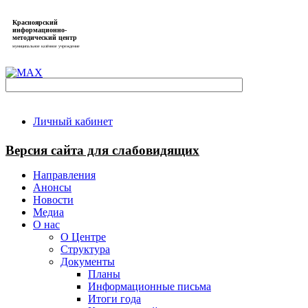
Красноярский
информационно-
методический центр
муниципальное казённое учреждение
Личный кабинет
Версия сайта для слабовидящих
Направления
Анонсы
Новости
Медиа
О нас
О Центре
Структура
Документы
Планы
Информационные письма
Итоги года