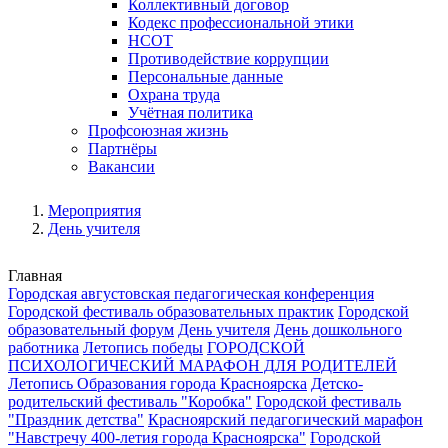
Коллективный договор
Кодекс профессиональной этики
НСОТ
Противодействие коррупции
Персональные данные
Охрана труда
Учётная политика
Профсоюзная жизнь
Партнёры
Вакансии
Мероприятия
День учителя
Главная
Городская августовская педагогическая конференция
Городской фестиваль образовательных практик
Городской
образовательный форум
День учителя
День дошкольного
работника
Летопись победы
ГОРОДСКОЙ
ПСИХОЛОГИЧЕСКИЙ МАРАФОН ДЛЯ РОДИТЕЛЕЙ
Летопись Образования города Красноярска
Детско-
родительский фестиваль "Коробка"
Городской фестиваль
"Праздник детства"
Красноярский педагогический марафон
"Навстречу 400-летия города Красноярска"
Городской