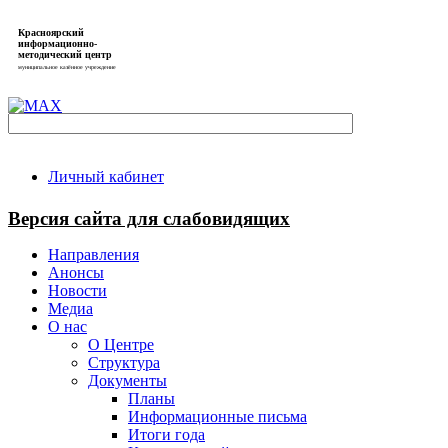
Красноярский
информационно-
методический центр
муниципальное казённое учреждение
Личный кабинет
Версия сайта для слабовидящих
Направления
Анонсы
Новости
Медиа
О нас
О Центре
Структура
Документы
Планы
Информационные письма
Итоги года