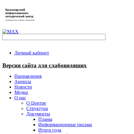
Красноярский
информационно-
методический центр
муниципальное казённое учреждение
Личный кабинет
Версия сайта для слабовидящих
Направления
Анонсы
Новости
Медиа
О нас
О Центре
Структура
Документы
Планы
Информационные письма
Итоги года