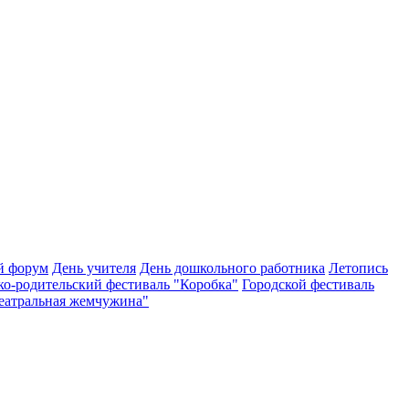
й форум
День учителя
День дошкольного работника
Летопись
ко-родительский фестиваль "Коробка"
Городской фестиваль
Театральная жемчужина"