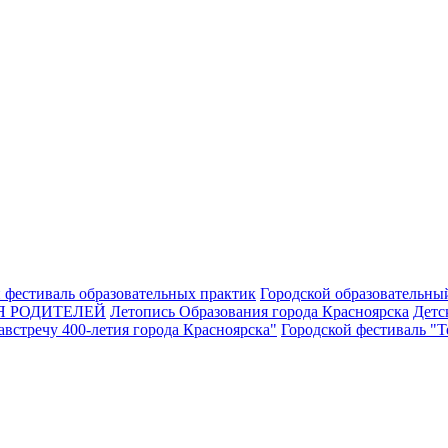
 фестиваль образовательных практик
Городской образовательны
Я РОДИТЕЛЕЙ
Летопись Образования города Красноярска
Детс
встречу 400-летия города Красноярска"
Городской фестиваль "