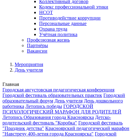
Коллективный договор
Кодекс профессиональной этики
НСОТ
Противодействие коррупции
Персональные данные
Охрана труда
Учётная политика
Профсоюзная жизнь
Партнёры
Вакансии
Мероприятия
День учителя
Главная
Городская августовская педагогическая конференция
Городской фестиваль образовательных практик
Городской
образовательный форум
День учителя
День дошкольного
работника
Летопись победы
ГОРОДСКОЙ
ПСИХОЛОГИЧЕСКИЙ МАРАФОН ДЛЯ РОДИТЕЛЕЙ
Летопись Образования города Красноярска
Детско-
родительский фестиваль "Коробка"
Городской фестиваль
"Праздник детства"
Красноярский педагогический марафон
"Навстречу 400-летия города Красноярска"
Городской