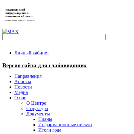
Красноярский
информационно-
методический центр
муниципальное казённое учреждение
Личный кабинет
Версия сайта для слабовидящих
Направления
Анонсы
Новости
Медиа
О нас
О Центре
Структура
Документы
Планы
Информационные письма
Итоги года