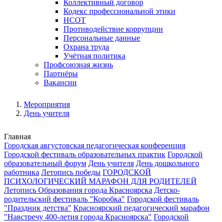
Коллективный договор
Кодекс профессиональной этики
НСОТ
Противодействие коррупции
Персональные данные
Охрана труда
Учётная политика
Профсоюзная жизнь
Партнёры
Вакансии
Мероприятия
День учителя
Главная
Городская августовская педагогическая конференция
Городской фестиваль образовательных практик
Городской
образовательный форум
День учителя
День дошкольного
работника
Летопись победы
ГОРОДСКОЙ
ПСИХОЛОГИЧЕСКИЙ МАРАФОН ДЛЯ РОДИТЕЛЕЙ
Летопись Образования города Красноярска
Детско-
родительский фестиваль "Коробка"
Городской фестиваль
"Праздник детства"
Красноярский педагогический марафон
"Навстречу 400-летия города Красноярска"
Городской