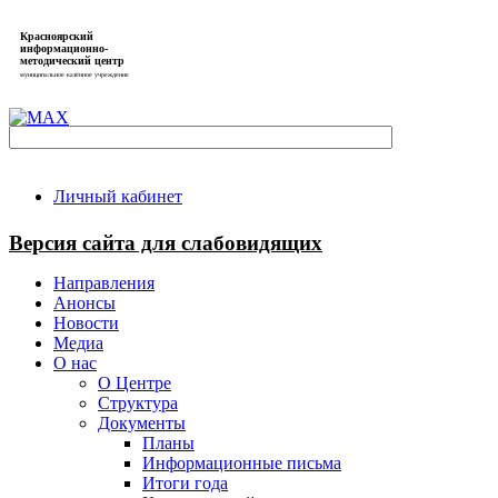
Красноярский
информационно-
методический центр
муниципальное казённое учреждение
Личный кабинет
Версия сайта для слабовидящих
Направления
Анонсы
Новости
Медиа
О нас
О Центре
Структура
Документы
Планы
Информационные письма
Итоги года