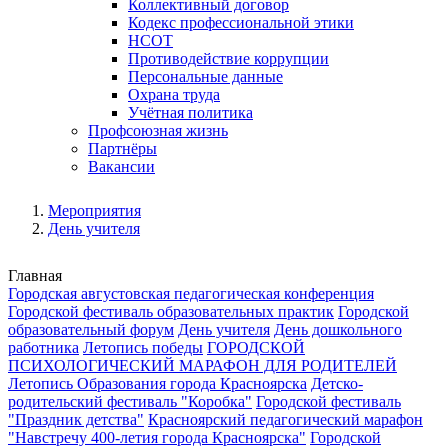
Коллективный договор
Кодекс профессиональной этики
НСОТ
Противодействие коррупции
Персональные данные
Охрана труда
Учётная политика
Профсоюзная жизнь
Партнёры
Вакансии
Мероприятия
День учителя
Главная
Городская августовская педагогическая конференция
Городской фестиваль образовательных практик
Городской
образовательный форум
День учителя
День дошкольного
работника
Летопись победы
ГОРОДСКОЙ
ПСИХОЛОГИЧЕСКИЙ МАРАФОН ДЛЯ РОДИТЕЛЕЙ
Летопись Образования города Красноярска
Детско-
родительский фестиваль "Коробка"
Городской фестиваль
"Праздник детства"
Красноярский педагогический марафон
"Навстречу 400-летия города Красноярска"
Городской