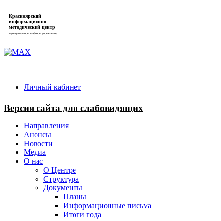
Красноярский
информационно-
методический центр
муниципальное казённое учреждение
Личный кабинет
Версия сайта для слабовидящих
Направления
Анонсы
Новости
Медиа
О нас
О Центре
Структура
Документы
Планы
Информационные письма
Итоги года