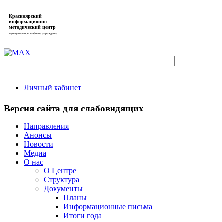
Красноярский
информационно-
методический центр
муниципальное казённое учреждение
Личный кабинет
Версия сайта для слабовидящих
Направления
Анонсы
Новости
Медиа
О нас
О Центре
Структура
Документы
Планы
Информационные письма
Итоги года