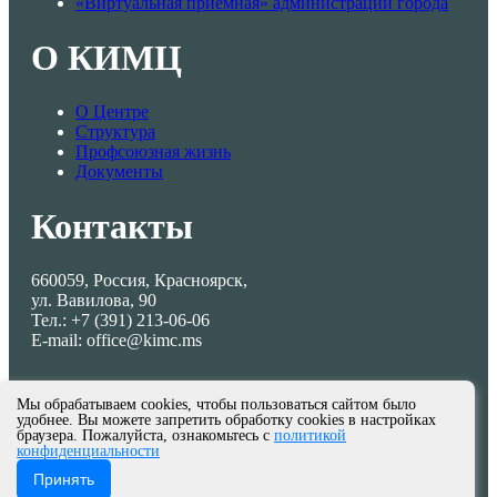
«Виртуальная приемная» администрации города
О КИМЦ
О Центре
Структура
Профсоюзная жизнь
Документы
Контакты
660059, Россия, Красноярск,
ул. Вавилова, 90
Тел.: +7 (391) 213-06-06
E-mail: office@kimc.ms
Мы обрабатываем cookies, чтобы пользоваться сайтом было
удобнее. Вы можете запретить обработку cookies в настройках
браузера. Пожалуйста, ознакомьтесь с
политикой
конфиденциальности
© МКУ КИМЦ 2013-2026
Принять