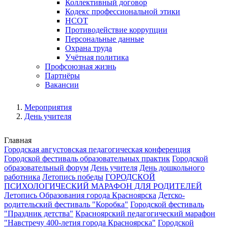
Коллективный договор
Кодекс профессиональной этики
НСОТ
Противодействие коррупции
Персональные данные
Охрана труда
Учётная политика
Профсоюзная жизнь
Партнёры
Вакансии
Мероприятия
День учителя
Главная
Городская августовская педагогическая конференция
Городской фестиваль образовательных практик
Городской
образовательный форум
День учителя
День дошкольного
работника
Летопись победы
ГОРОДСКОЙ
ПСИХОЛОГИЧЕСКИЙ МАРАФОН ДЛЯ РОДИТЕЛЕЙ
Летопись Образования города Красноярска
Детско-
родительский фестиваль "Коробка"
Городской фестиваль
"Праздник детства"
Красноярский педагогический марафон
"Навстречу 400-летия города Красноярска"
Городской