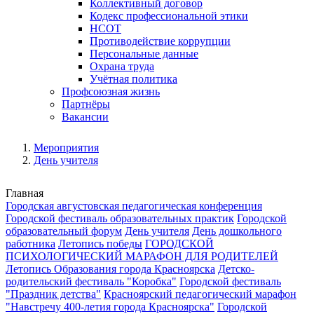
Коллективный договор
Кодекс профессиональной этики
НСОТ
Противодействие коррупции
Персональные данные
Охрана труда
Учётная политика
Профсоюзная жизнь
Партнёры
Вакансии
Мероприятия
День учителя
Главная
Городская августовская педагогическая конференция
Городской фестиваль образовательных практик
Городской
образовательный форум
День учителя
День дошкольного
работника
Летопись победы
ГОРОДСКОЙ
ПСИХОЛОГИЧЕСКИЙ МАРАФОН ДЛЯ РОДИТЕЛЕЙ
Летопись Образования города Красноярска
Детско-
родительский фестиваль "Коробка"
Городской фестиваль
"Праздник детства"
Красноярский педагогический марафон
"Навстречу 400-летия города Красноярска"
Городской