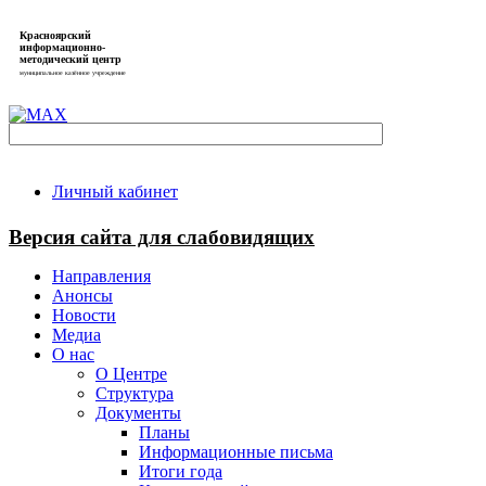
Красноярский
информационно-
методический центр
муниципальное казённое учреждение
Личный кабинет
Версия сайта для слабовидящих
Направления
Анонсы
Новости
Медиа
О нас
О Центре
Структура
Документы
Планы
Информационные письма
Итоги года