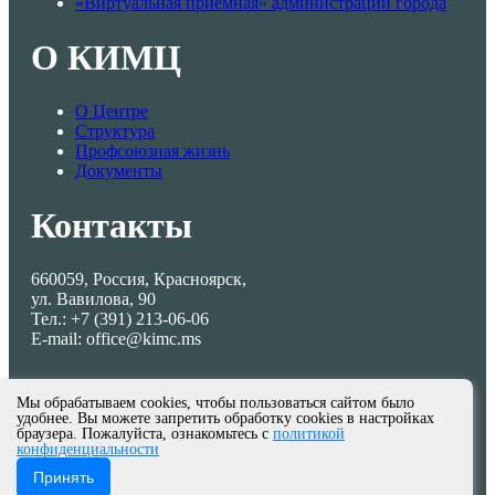
«Виртуальная приемная» администрации города
О КИМЦ
О Центре
Структура
Профсоюзная жизнь
Документы
Контакты
660059, Россия, Красноярск,
ул. Вавилова, 90
Тел.: +7 (391) 213-06-06
E-mail: office@kimc.ms
Мы обрабатываем cookies, чтобы пользоваться сайтом было
удобнее. Вы можете запретить обработку cookies в настройках
браузера. Пожалуйста, ознакомьтесь с
политикой
конфиденциальности
© МКУ КИМЦ 2013-2026
Принять