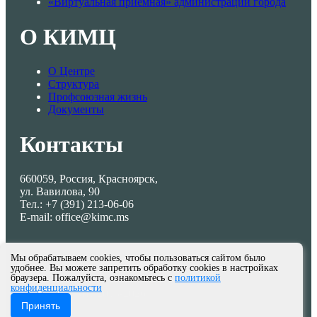
«Виртуальная приемная» администрации города
О КИМЦ
О Центре
Структура
Профсоюзная жизнь
Документы
Контакты
660059, Россия, Красноярск,
ул. Вавилова, 90
Тел.: +7 (391) 213-06-06
E-mail: office@kimc.ms
Мы обрабатываем cookies, чтобы пользоваться сайтом было
удобнее. Вы можете запретить обработку cookies в настройках
браузера. Пожалуйста, ознакомьтесь с
политикой
конфиденциальности
© МКУ КИМЦ 2013-2026
Принять