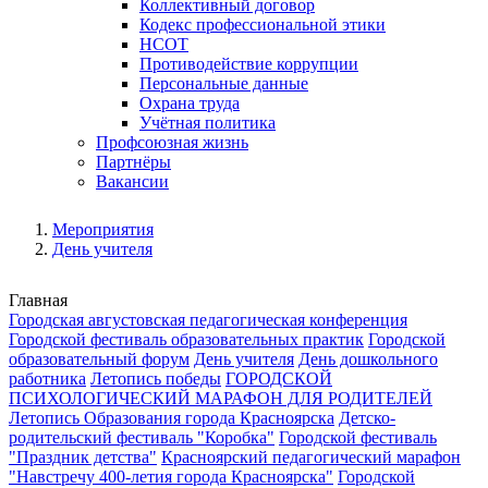
Коллективный договор
Кодекс профессиональной этики
НСОТ
Противодействие коррупции
Персональные данные
Охрана труда
Учётная политика
Профсоюзная жизнь
Партнёры
Вакансии
Мероприятия
День учителя
Главная
Городская августовская педагогическая конференция
Городской фестиваль образовательных практик
Городской
образовательный форум
День учителя
День дошкольного
работника
Летопись победы
ГОРОДСКОЙ
ПСИХОЛОГИЧЕСКИЙ МАРАФОН ДЛЯ РОДИТЕЛЕЙ
Летопись Образования города Красноярска
Детско-
родительский фестиваль "Коробка"
Городской фестиваль
"Праздник детства"
Красноярский педагогический марафон
"Навстречу 400-летия города Красноярска"
Городской