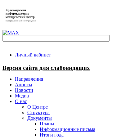
Красноярский
информационно-
методический центр
муниципальное казённое учреждение
Личный кабинет
Версия сайта для слабовидящих
Направления
Анонсы
Новости
Медиа
О нас
О Центре
Структура
Документы
Планы
Информационные письма
Итоги года