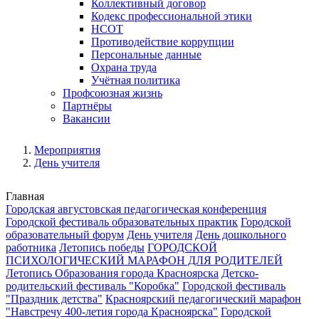
Коллективный договор
Кодекс профессиональной этики
НСОТ
Противодействие коррупции
Персональные данные
Охрана труда
Учётная политика
Профсоюзная жизнь
Партнёры
Вакансии
Мероприятия
День учителя
Главная
Городская августовская педагогическая конференция
Городской фестиваль образовательных практик
Городской
образовательный форум
День учителя
День дошкольного
работника
Летопись победы
ГОРОДСКОЙ
ПСИХОЛОГИЧЕСКИЙ МАРАФОН ДЛЯ РОДИТЕЛЕЙ
Летопись Образования города Красноярска
Детско-
родительский фестиваль "Коробка"
Городской фестиваль
"Праздник детства"
Красноярский педагогический марафон
"Навстречу 400-летия города Красноярска"
Городской