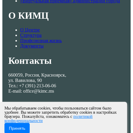
«Виртуальная приемная» администрации города
О КИМЦ
О Центре
Структура
Профсоюзная жизнь
Документы
Контакты
660059, Россия, Красноярск,
ул. Вавилова, 90
Тел.: +7 (391) 213-06-06
E-mail: office@kimc.ms
Мы обрабатываем cookies, чтобы пользоваться сайтом было
удобнее. Вы можете запретить обработку cookies в настройках
браузера. Пожалуйста, ознакомьтесь с
политикой
конфиденциальности
© МКУ КИМЦ 2013-2026
Принять