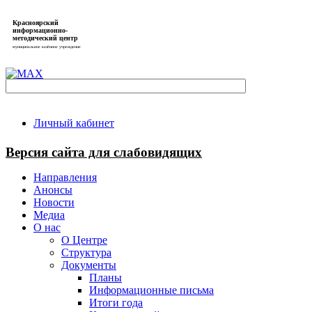
Красноярский
информационно-
методический центр
муниципальное казённое учреждение
Личный кабинет
Версия сайта для слабовидящих
Направления
Анонсы
Новости
Медиа
О нас
О Центре
Структура
Документы
Планы
Информационные письма
Итоги года