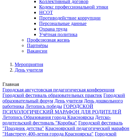
Коллективный договор
Кодекс профессиональной этики
НСОТ
Противодействие коррупции
Персональные данные
Охрана труда
Учётная политика
Профсоюзная жизнь
Партнёры
Вакансии
Мероприятия
День учителя
Главная
Городская августовская педагогическая конференция
Городской фестиваль образовательных практик
Городской
образовательный форум
День учителя
День дошкольного
работника
Летопись победы
ГОРОДСКОЙ
ПСИХОЛОГИЧЕСКИЙ МАРАФОН ДЛЯ РОДИТЕЛЕЙ
Летопись Образования города Красноярска
Детско-
родительский фестиваль "Коробка"
Городской фестиваль
"Праздник детства"
Красноярский педагогический марафон
"Навстречу 400-летия города Красноярска"
Городской