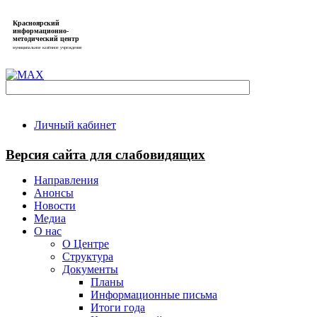
Красноярский
информационно-
методический центр
муниципальное казённое учреждение
Личный кабинет
Версия сайта для слабовидящих
Направления
Анонсы
Новости
Медиа
О нас
О Центре
Структура
Документы
Планы
Информационные письма
Итоги года