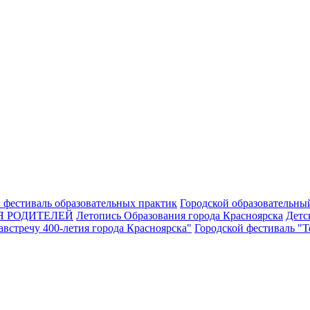
 фестиваль образовательных практик
Городской образовательны
Я РОДИТЕЛЕЙ
Летопись Образования города Красноярска
Детс
встречу 400-летия города Красноярска"
Городской фестиваль "