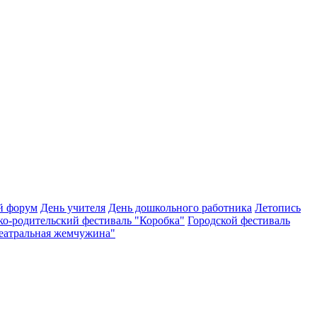
й форум
День учителя
День дошкольного работника
Летопись
ко-родительский фестиваль "Коробка"
Городской фестиваль
Театральная жемчужина"