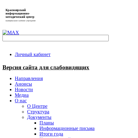
Красноярский
информационно-
методический центр
муниципальное казённое учреждение
Личный кабинет
Версия сайта для слабовидящих
Направления
Анонсы
Новости
Медиа
О нас
О Центре
Структура
Документы
Планы
Информационные письма
Итоги года